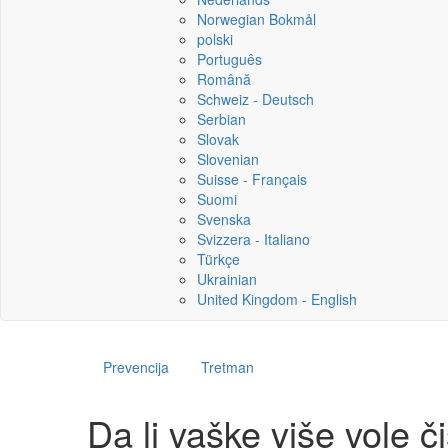
Norwegian Bokmål
polski
Português
Română
Schweiz - Deutsch
Serbian
Slovak
Slovenian
Suisse - Français
Suomi
Svenska
Svizzera - Italiano
Türkçe
Ukrainian
United Kingdom - English
Prevencija
Tretman
Da li vaške više vole č