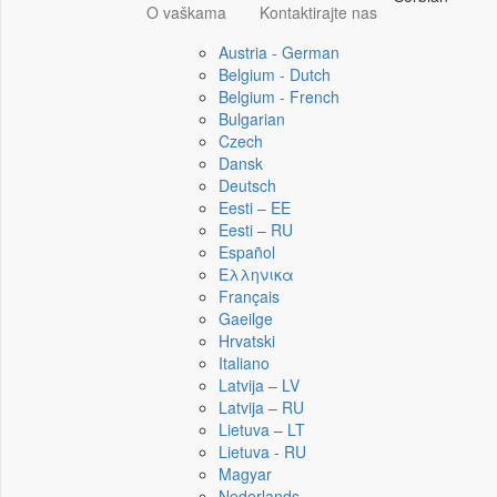
O vaškama
Kontaktirajte nas
Austria - German
Belgium - Dutch
Belgium - French
Bulgarian
Czech
Dansk
Deutsch
Eesti – EE
Eesti – RU
Español
Ελληνικα
Français
Gaeilge
Hrvatski
Italiano
Latvija – LV
Latvija – RU
Lietuva – LT
Lietuva - RU
Magyar
Nederlands