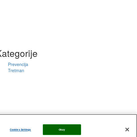
ategorije
Prevencija
Tretman
e List
Cookies Settings
Okay