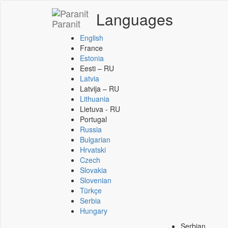
Languages
Paranit
English
France
Estonia
Eesti – RU
Latvia
Latvija – RU
Lithuania
Lietuva - RU
Portugal
Russia
Bulgarian
Hrvatski
Czech
Slovakia
Slovenian
Türkçe
Serbia
Hungary
Serbian