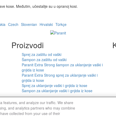
ljave kose. Međutim, učestalije su u opranoj kosi.
akia
Czech
Slovenian
Hrvatski
Türkçe
Proizvodi
K
Sprej za zaštitu od vaški
Šampon za zaštitu od vaški
Paranit Extra Strong šampon za uklanjanje vaški i
gnjida iz kose
Paranit Extra Strong sprej za uklanjanje vaški i
gnjida iz kose
Sprej za uklanjanje vaški i gnjida iz kose
Šampon za uklanjanje vaški i gnjida iz kose
nje
Mapa sajta
Privacy Notice
Cookie Statement
Cooki
a features, and analyze our traffic. We share
tising, and analytics partners who may combine
 have collected from your use of their
Cookies Settings