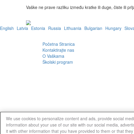
Vaške ne prave razliku između kratke ili duge, čiste ili pr
English
Latvia
Estonia
Russia
Lithuania
Bulgarian
Hungary
Slov
Početna Stranica
Kontaktirajte nas
O Vaškama
Školski program
© 2018 – Sva prava zadržana
Pravno Obavešte
We use cookies to personalize content and ads, provide social medi
information about your use of our site with our social media, adver
it with other information that you have provided to them or that they