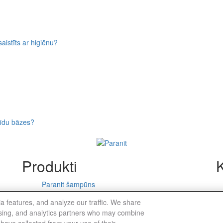
saistīts ar higiēnu?
icīdu bāzes?
Produkti
K
Paranit šampūns
a features, and analyze our traffic. We share
 paziņojums
Vietnes karte
Privacy Notice
Cookie Statement
tising, and analytics partners who may combine
 have collected from your use of their