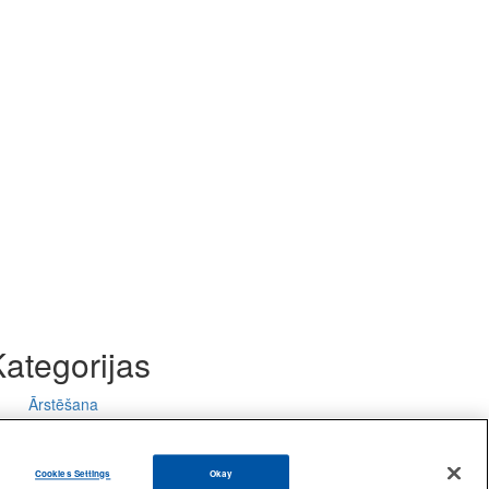
ategorijas
Ārstēšana
Cookie List
Cookies Settings
Okay