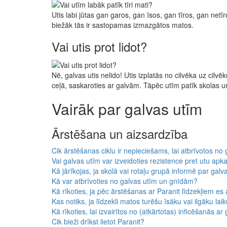
Utis labi jūtas gan garos, gan īsos, gan tīros, gan net
biežāk tās ir sastopamas izmazgātos matos.
Vai utis prot lidot?
Nē, galvas utis nelido! Utis izplatās no cilvēka uz cilvē
ceļā, saskaroties ar galvām. Tāpēc utīm patīk skolas u
Vairāk par galvas utīm
Ārstēšana un aizsardzība
Cik ārstēšanas ciklu ir nepieciešams, lai atbrīvotos no
Vai galvas utīm var izveidoties rezistence pret utu apk
Kā jārīkojas, ja skolā vai rotaļu grupā informē par gal
Kā var atbrīvoties no galvas utīm un gnīdām?
Kā rīkoties, ja pēc ārstēšanas ar Paranit līdzekļiem es 
Kas notiks, ja līdzekli matos turēšu īsāku vai ilgāku lai
Kā rīkoties, lai izvairītos no (atkārtotas) inficēšanās ar
Cik bieži drīkst lietot Paranit?