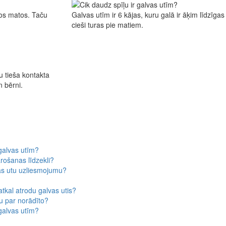
īros matos. Taču
Galvas utīm ir 6 kājas, kuru galā ir āķim līdzīgas
cieši turas pie matiem.
ku tieša kontakta
n bērni.
 galvas utīm?
arošanas līdzekli?
vas utu uzliesmojumu?
atkal atrodu galvas utis?
ku par norādīto?
 galvas utīm?