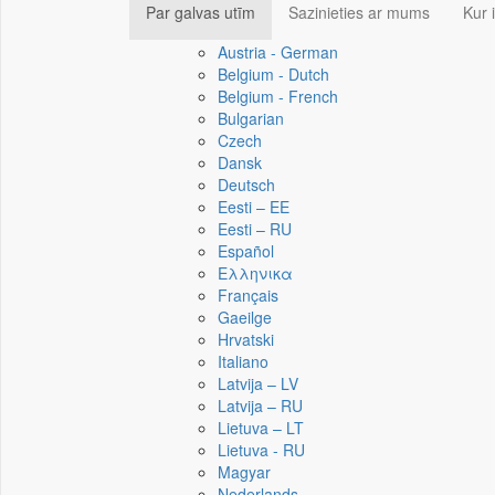
Par galvas utīm
Sazinieties ar mums
Kur 
Austria - German
Belgium - Dutch
Belgium - French
Bulgarian
Czech
Dansk
Deutsch
Eesti – EE
Eesti – RU
Español
Ελληνικα
Français
Gaeilge
Hrvatski
Italiano
Latvija – LV
Latvija – RU
Lietuva – LT
Lietuva - RU
Magyar
Nederlands