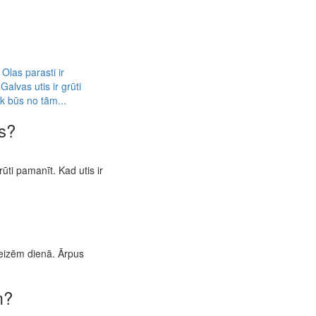
Olas parasti ir
lvas utis ir grūti
k būs no tām...
as?
ūti pamanīt. Kad utis ir
reizēm dienā. Ārpus
m?