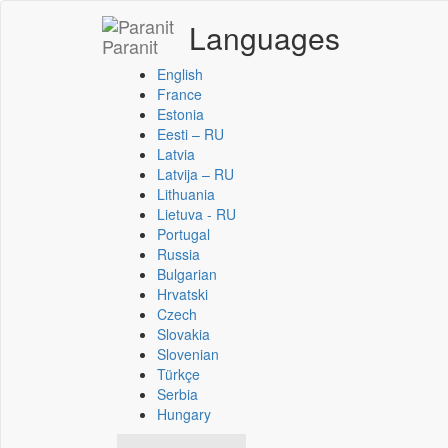
Languages
Paranit
English
France
Estonia
Eesti – RU
Latvia
Latvija – RU
Lithuania
Lietuva - RU
Portugal
Russia
Bulgarian
Hrvatski
Czech
Slovakia
Slovenian
Türkçe
Serbia
Hungary