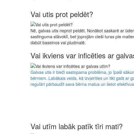
Vai utis prot peldēt?
Nē, galvas utis neprot peldēt. Nonākot saskarē ar ūdeni
sastinguma stāvoklī, bet joprojām cieši turas pie matie
dabūt baseinos vai pludmalē.
Vai ikviens var inficēties ar galv
Galvas utis ir bieži sastopama problēma, jo īpaši sā
bērniem. Labākais veids, kā izvairīties un tikt galā ar ga
regulāri pārbaudīt sava bērna matus un lietot efektīvus.
Vai utīm labāk patīk tīri mati?