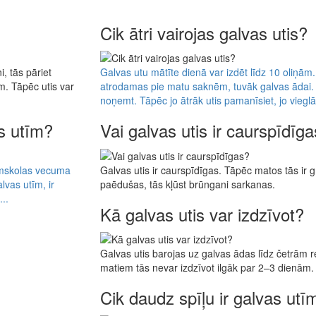
Cik ātri vairojas galvas utis?
, tās pāriet
Galvas utu mātīte dienā var izdēt līdz 10 oliņām. 
m. Tāpēc utis var
atrodamas pie matu saknēm, tuvāk galvas ādai. Ga
noņemt. Tāpēc jo ātrāk utis pamanīsiet, jo vieglā
as utīm?
Vai galvas utis ir caurspīdīg
kumskolas vecuma
Galvas utis ir caurspīdīgas. Tāpēc matos tās ir gr
lvas utīm, ir
paēdušas, tās kļūst brūngani sarkanas.
..
Kā galvas utis var izdzīvot?
Galvas utis barojas uz galvas ādas līdz četrām 
matiem tās nevar izdzīvot ilgāk par 2–3 dienām.
Cik daudz spīļu ir galvas utī