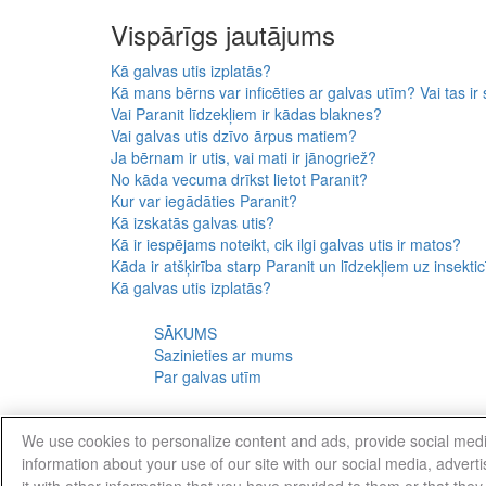
Vispārīgs jautājums
Kā galvas utis izplatās?
Kā mans bērns var inficēties ar galvas utīm? Vai tas ir 
Vai Paranit līdzekļiem ir kādas blaknes?
Vai galvas utis dzīvo ārpus matiem?
Ja bērnam ir utis, vai mati ir jānogriež?
No kāda vecuma drīkst lietot Paranit?
Kur var iegādāties Paranit?
Kā izskatās galvas utis?
Kā ir iespējams noteikt, cik ilgi galvas utis ir matos?
Kāda ir atšķirība starp Paranit un līdzekļiem uz insekt
Kā galvas utis izplatās?
SĀKUMS
Sazinieties ar mums
Par galvas utīm
We use cookies to personalize content and ads, provide social medi
© 2017 - Visas tiesības aizsargātas
Juridiskais
information about your use of our site with our social media, adver
it with other information that you have provided to them or that they