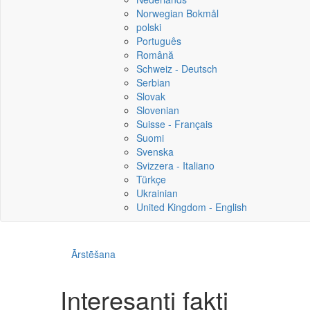
Norwegian Bokmål
polski
Português
Română
Schweiz - Deutsch
Serbian
Slovak
Slovenian
Suisse - Français
Suomi
Svenska
Svizzera - Italiano
Türkçe
Ukrainian
United Kingdom - English
Ārstēšana
Interesanti fakti