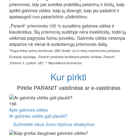
priemones, taip pat suteikia praktiškų patarimų ir būdų, kaip
aptikti galvines utėles, kaip jų išvengti, kaip jas pašalinti ir
apsisaugoti nuo pakartotinio užsikrėtimo.
„Paranit“ priemonės 100 % sunaikina galvines utėles ir
kiaušinėlius. Šių priemonių sudėtyje nėra insekticidų, todėl jų
veikimas pagrįstas fiziniu poveikiu. Galvinės utėlės netampa
atsparios nė vienai iš sudedamųjų priemonės dalių.
*Pagal rinkos tyrimų bendrovės „IMS Health“ 2016 metų mažmeninės prekybos
Europoje apžvalgą. „Paranit“ produktai ženklinami prekės ženklais „Paranit“,
.
„Paranix“ ir „Lyclear“ (JK). ** Nepublikuoti duomenys
Kur pirkti
Pirkite PARANIT vaistinėse ar e-vaistinėse
196
Apie galvines utėles
Ar galvinės utėlės gali plaukti?
Sužinokite visus Jums rūpimus atsakymus