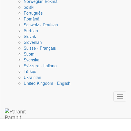
Norwegian Bokmål
polski
Português
Română
Schweiz - Deutsch
Serbian
Slovak
Slovenian
Suisse - Français
Suomi
Svenska
Svizzera - Italiano
Türkçe
Ukrainian
United Kingdom - English
Toggl
naviga
Paranit