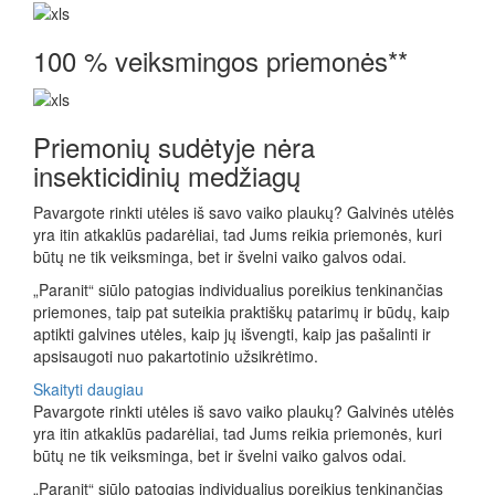
100 % veiksmingos priemonės**
Priemonių sudėtyje nėra
insekticidinių medžiagų
Pavargote rinkti utėles iš savo vaiko plaukų? Galvinės utėlės
yra itin atkaklūs padarėliai, tad Jums reikia priemonės, kuri
būtų ne tik veiksminga, bet ir švelni vaiko galvos odai.
„Paranit“ siūlo patogias individualius poreikius tenkinančias
priemones, taip pat suteikia praktiškų patarimų ir būdų, kaip
aptikti galvines utėles, kaip jų išvengti, kaip jas pašalinti ir
apsisaugoti nuo pakartotinio užsikrėtimo.
Skaityti daugiau
Pavargote rinkti utėles iš savo vaiko plaukų? Galvinės utėlės
yra itin atkaklūs padarėliai, tad Jums reikia priemonės, kuri
būtų ne tik veiksminga, bet ir švelni vaiko galvos odai.
„Paranit“ siūlo patogias individualius poreikius tenkinančias