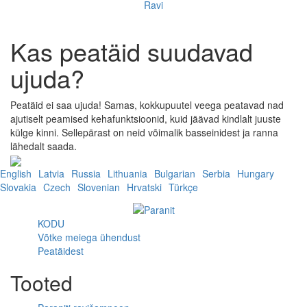
Ravi
Kas peatäid suudavad
ujuda?
Peatäid ei saa ujuda! Samas, kokkupuutel veega peatavad nad
ajutiselt peamised kehafunktsioonid, kuid jäävad kindlalt juuste
külge kinni. Sellepärast on neid võimalik basseinidest ja ranna
lähedalt saada.
English
Latvia
Russia
Lithuania
Bulgarian
Serbia
Hungary
Slovakia
Czech
Slovenian
Hrvatski
Türkçe
KODU
Võtke meiega ühendust
Peatäidest
Tooted