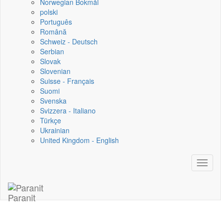
Norwegian Bokmål
polski
Português
Română
Schweiz - Deutsch
Serbian
Slovak
Slovenian
Suisse - Français
Suomi
Svenska
Svizzera - Italiano
Türkçe
Ukrainian
United Kingdom - English
Toggl
naviga
Paranit