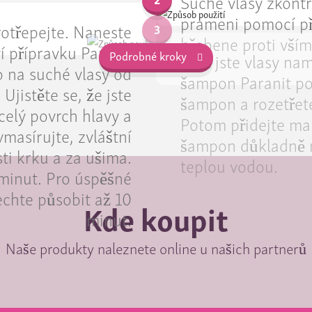
Suché vlasy zkont
prameni pomocí p
rotřepejte. Naneste
3
hřebene proti vším
 přípravku Paranit
Aniž jste vlasy nam
Podrobné kroky
o na suché vlasy od
šampon Paranit po
Ujistěte se, že jste
šampon a rozetřete
celý povrch hlavy a
Potom přidejte ma
masírujte, zvláštní
šampon důkladně 
ti krku a za ušima.
teplou vodou.
minut. Pro úspěšné
echte působit až 10
Kde koupit
minut.
Naše produkty naleznete online u našich partnerů