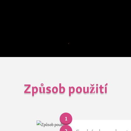
ex vivo. Paranit sprej zabíjí 100% vší a téměř 100% h
úspěšné ošetření proti hnidám doporučujeme nechat
10 minut. Používejte dostatečné množství produktu 
důkladně vyčešte všechny hnidy. V případě opakov
nebo abnormálního zavšivení je třeba ošetření zopak
Způsob použití
1
2