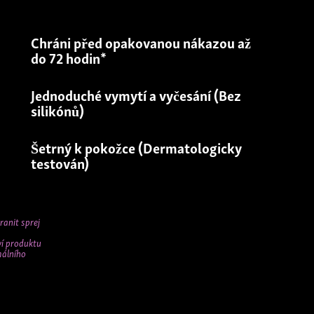
Snadná a pohodlná aplikace
Chráni před opakovanou nákazou až
V balení šampon po ošetření pro
do 72 hodin*
důkladné vymytí z vlasů
dní
Jednoduché vymytí a vyčesání (Bez
silikónů)
o výskytu
Šetrný k pokožce (Dermatologicky
die in vivo
testován)
AŽ DO 72 HODIN*
přípravku a
 SILIKÓNŮ)
ranit sprej
ví produktu
málního
Y TESTOVÁN)
rokázána