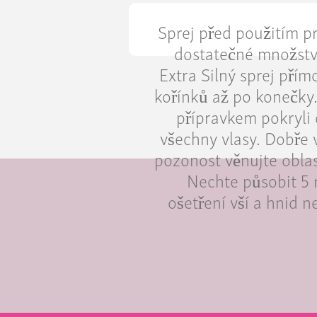
Sprej před použitím p
dostatečné množství
Extra Silný sprej přím
kořínků až po konečky. 
přípravkem pokryli 
všechny vlasy. Dobře v
pozonost věnujte oblas
Nechte působit 5 
ošetření vší a hnid n