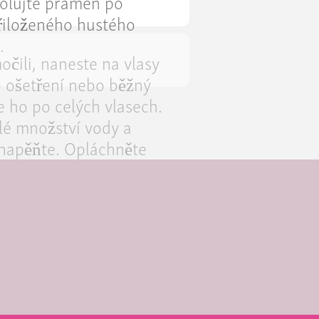
rolujte pramen po
řiloženého hustého
.
očili, naneste na vlasy
 ošetření nebo běžný
 ho po celých vlasech.
lé množství vody a
napěňte. Opláchněte