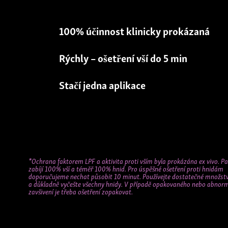
zanechává jemné a hedvábné.
100% účinný*
100% účinný*
100% účinnost klinicky prokázaná
100% ÚČINNÝ PROTI VŠÍM*
Stačí jedno 10 minutové ošetření
Dvě 10 minutová ošetření v průběhu 7 
Rýchly – ošetření vší do 5 min
Bez zápachu
KLINICKY OVĚŘENÝ*
Příjemná vůně
Stačí jedna aplikace
RÝCHLY – OŠETŘENÍ VŠÍ DO 5 MIN
Dokonalé vymytí
* Zahrnuje důkladné vyčesání. V případě opětovného nebo abnormálníh
vší se ošetření musí zopakovat. Studie ex vivo 2010 a 2015/ Klinická stu
2008, nepublikované údaje.
CHRÁNI PŘED OPAKOVANOU NÁKAZOU 
* Ničí 100 % vší a téměř 100 % hnid při použití dostatečného množství 
důkladného vyčesání vlasů. Studia ex vivo 201, nepublikované údaje.
JEDNODUCHÉ VYMYTÍ A VYČESÁNÍ (BEZ
*Ochrana faktorem LPF a aktivita proti vším byla prokázána ex vivo. Pa
zabíjí 100% vší a téměř 100% hnid. Pro úspěšné ošetření proti hnidám
doporučujeme nechat působit 10 minut. Používejte dostatečné množst
a důkladně vyčešte všechny hnidy. V případě opakovaného nebo abnor
ŠETRNÝ K POKOŽCE (DERMATOLOGICK
zavšivení je třeba ošetření zopakovat.
*Ochrana faktorem LPF a aktivita proti vším byla p