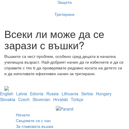
Защита
Третиране
Всеки ли може да се
зарази с въшки?
Въшките са чест проблем, особено сред децата в начална
училищна възраст. Най-добрият начин да ги избегнете и да се
справите с тях e да проверявате редовно косата на детето си
и да използвате ефективен начин за третиране.
English
Latvia
Estonia
Russia
Lithuania
Serbia
Hungary
Slovakia
Czech
Slovenian
Hrvatski
Türkçe
Начало
Свържете се с нас
За главовата въшка