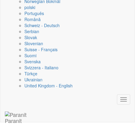
Norwegian Bokmål
polski
Português
Română
Schweiz - Deutsch
Serbian
Slovak
Slovenian
Suisse - Français
Suomi
Svenska
Svizzera - Italiano
Türkçe
Ukrainian
United Kingdom - English
Toggl
naviga
Paranit