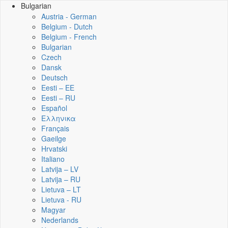
Bulgarian
Austria - German
Belgium - Dutch
Belgium - French
Bulgarian
Czech
Dansk
Deutsch
Eesti – EE
Eesti – RU
Español
Ελληνικα
Français
Gaeilge
Hrvatski
Italiano
Latvija – LV
Latvija – RU
Lietuva – LT
Lietuva - RU
Magyar
Nederlands