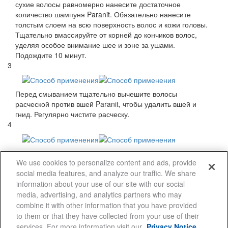
сухие волосы равномерно нанесите достаточное
количество шампуня Paranit. Обязательно нанесите
толстым слоем на всю поверхность волос и кожи головы.
Тщательно вмассируйте от корней до кончиков волос,
уделяя особое внимание шее и зоне за ушами.
Подождите 10 минут.
3
Перед смыванием тщательно вычешите волосы
расческой против вшей Paranit, чтобы удалить вшей и
гнид. Регулярно чистите расческу.
4
Добавьте достаточное для образования пены в волосах
We use cookies to personalize content and ads, provide
количество воды. Тщательно вымойте и прополощите
social media features, and analyze our traffic. We share
волосы. Обязательно все тщательно смойте с волос.
Уложите волосы как обычно.
information about your use of our site with our social
5
media, advertising, and analytics partners who may
combine it with other information that you have provided
to them or that they have collected from your use of their
Через 7 дней повторите процедуру
services. For more information visit our
Privacy Notice